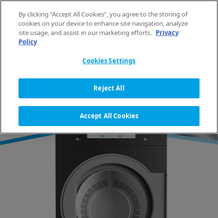
Skip to content
By clicking “Accept All Cookies”, you agree to the storing of
ZH
cookies on your device to enhance site navigation, analyze
site usage, and assist in our marketing efforts.
Privacy
Policy
HOME
产品
热泵型
T HP 系列
Cookies Settings
商用热泵滚筒烘干机
Reject All
Accept All Cookies