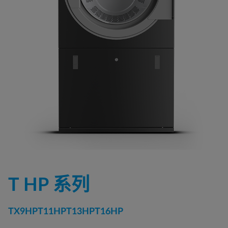
T HP 系列
TX9HP
T11HP
T13HP
T16HP