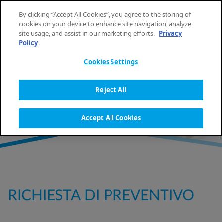
Vai al contenuto
By clicking “Accept All Cookies”, you agree to the storing of
IT
cookies on your device to enhance site navigation, analyze
site usage, and assist in our marketing efforts.
Privacy
Policy
HOME
RICHIESTA DI PREVENTIVO
Cookies Settings
RICHIESTA DI PREVENTIVO
Reject All
Accept All Cookies
RICHIESTA DI PREVENTIVO