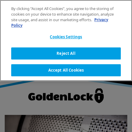
Skip to content
By clicking “Accept All Cookies”, you agree to the storing of
ZH
cookies on your device to enhance site navigation, analyze
site usage, and assist in our marketing efforts.
Privacy
Policy
HOME
洗衣技术
GOLDENLOCK 安全设计
Cookies Settings
GOLDENLOCK 安全设计
Reject All
Accept All Cookies