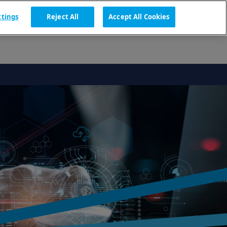
ttings
Reject All
Accept All Cookies
ZH
联系我们
取得報價
FAQ
SEARCH