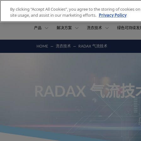
Skip to content
By clicking “Accept All Cookies”, you agree to the storing of cookies o
site usage, and assist in our marketing efforts.
Privacy Policy
产品
解决方案
洗衣技术
绿色可持续发
HOME
洗衣技术
RADAX 气流技术
RADAX 气流技