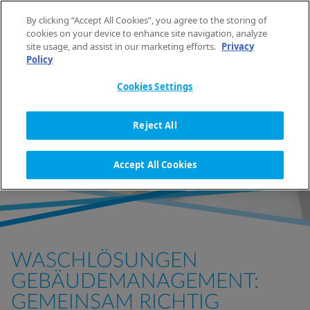
Direkt zum Inhalt wechseln
By clicking “Accept All Cookies”, you agree to the storing of
DE
MENÜ
cookies on your device to enhance site navigation, analyze
site usage, and assist in our marketing efforts.
Privacy
Policy
STARTSEITE
UNTERNEHMENSLÖSUNGEN
GEBÄUDEMANAGEMENT
Cookies Settings
WASCHLÖSUNGEN
Reject All
GEBÄUDEMANAGEMENT
Accept All Cookies
WASCHLÖSUNGEN
GEBÄUDEMANAGEMENT:
GEMEINSAM RICHTIG