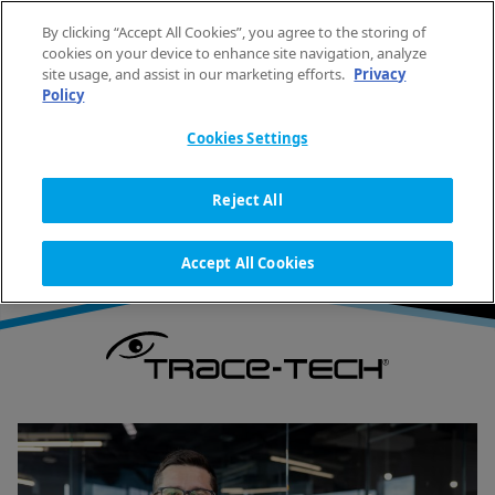
Direkt zum Inhalt wechseln
By clicking “Accept All Cookies”, you agree to the storing of
DE
MENÜ
cookies on your device to enhance site navigation, analyze
site usage, and assist in our marketing efforts.
Privacy
Policy
STARTSEITE
WÄSCHEREITECHNIK
TRACE-TECH
Cookies Settings
TRACE-TECH
Reject All
Accept All Cookies