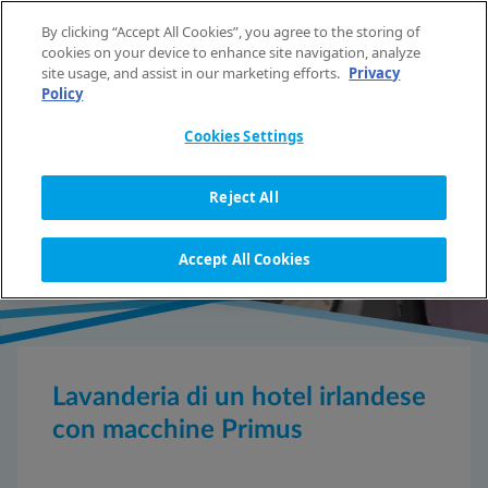
Vai al contenuto
By clicking “Accept All Cookies”, you agree to the storing of
IT
cookies on your device to enhance site navigation, analyze
site usage, and assist in our marketing efforts.
Privacy
Policy
HOME
REFERENZE
LAVANDERIA DI UN HOTEL IRLANDESE CON MACCHINE PRIMUS
Cookies Settings
Reject All
DETTAGLIO DI RIFERIMENTO
Accept All Cookies
Lavanderia di un hotel irlandese
con macchine Primus