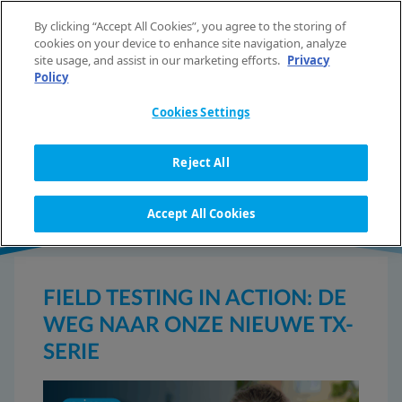
Spring naar de inhoud
By clicking “Accept All Cookies”, you agree to the storing of
NL
cookies on your device to enhance site navigation, analyze
site usage, and assist in our marketing efforts.
Privacy
Policy
Cookies Settings
NIEUWS
Reject All
Accept All Cookies
FIELD TESTING IN ACTION: DE
WEG NAAR ONZE NIEUWE TX-
SERIE