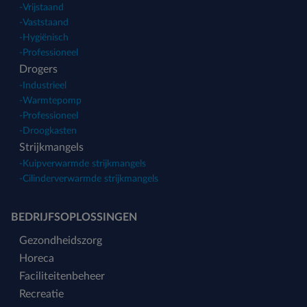
-
Vrijstaand
-
Vaststaand
-
Hygiënisch
-
Professioneel
Drogers
-
Industrieel
-
Warmtepomp
-
Professioneel
-
Droogkasten
Strijkmangels
-
Kuipverwarmde strijkmangels
-
Cilinderverwarmde strijkmangels
BEDRIJFSOPLOSSINGEN
Gezondheidszorg
Horeca
Faciliteitenbeheer
Recreatie