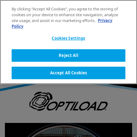
Skip to content
By clicking “Accept All Cookies”, you agree to the storing of
ZH
cookies on your device to enhance site navigation, analyze
site usage, and assist in our marketing efforts.
Privacy
Policy
HOME
洗衣技术
OPTILOAD 自称重系统
Cookies Settings
OPTILOAD 自称重系统
Reject All
Accept All Cookies