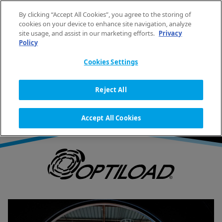
Aller au contenu
By clicking “Accept All Cookies”, you agree to the storing of
FR
cookies on your device to enhance site navigation, analyze
site usage, and assist in our marketing efforts.
Privacy
Policy
ACCUEIL
TECHNOLOGIES
OPTILOAD
Cookies Settings
OPTILOAD
Reject All
Accept All Cookies