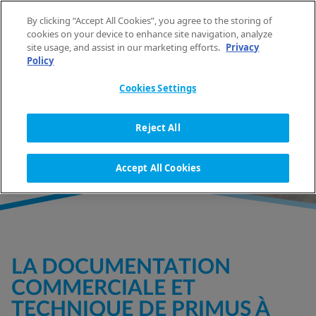
Aller au contenu
By clicking “Accept All Cookies”, you agree to the storing of
FR
cookies on your device to enhance site navigation, analyze
site usage, and assist in our marketing efforts.
Privacy
Policy
ACCUEIL
DOCUMENTATION
Cookies Settings
DOCUMENTATION
Reject All
Accept All Cookies
LA DOCUMENTATION
COMMERCIALE ET
TECHNIQUE DE PRIMUS À