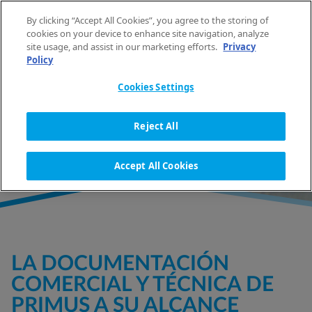
Saltar al contenido
By clicking “Accept All Cookies”, you agree to the storing of
ES
cookies on your device to enhance site navigation, analyze
site usage, and assist in our marketing efforts.
Privacy
Policy
INICIO
DOCUMENTACIÓN
Cookies Settings
LITERATURA
Reject All
Accept All Cookies
LA DOCUMENTACIÓN
COMERCIAL Y TÉCNICA DE
PRIMUS A SU ALCANCE