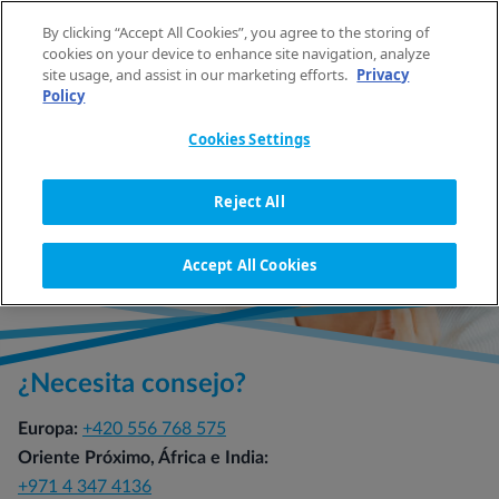
Saltar al contenido
By clicking “Accept All Cookies”, you agree to the storing of
ES
cookies on your device to enhance site navigation, analyze
site usage, and assist in our marketing efforts.
Privacy
Policy
INICIO
PÓNGASE EN CONTACTO CON NOSOTROS
Cookies Settings
PÓNGASE EN CONTACTO
Reject All
CON NOSOTROS
Accept All Cookies
¿Necesita consejo?
Europa:
+420 556 768 575
Oriente Próximo, África e India:
+971 4 347 4136