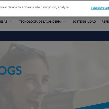
n your device to enhance site navigation, analyze
Cookies Se
SOBRE NOSOTROS
NUESTROS SERVICIOS
LITERATURA
CONTAC
RESAS
TECNOLOGÍA DE LAVANDERÍA
SOSTENIBILIDAD
REFE
LOGS