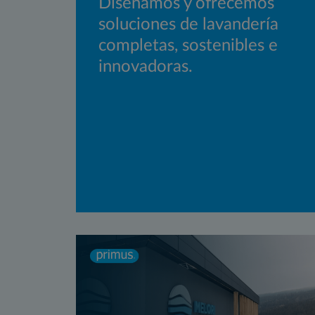
Diseñamos y ofrecemos
soluciones de lavandería
completas, sostenibles e
innovadoras.