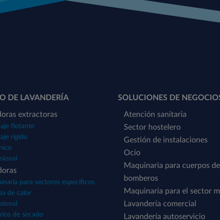
O DE LAVANDERÍA
SOLUCIONES DE NEGOCIO
oras extractoras
Atención sanitaria
je flotante
Sector hostelero
je rígido
Gestión de instalaciones
nico
Ocio
sional
Maquinaria para cuerpos de
doras
bomberos
naria para sectores específicos
Maquinaria para el sector m
a de calor
Lavandería comercial
sional
rios de secado
Lavandería autoservicio