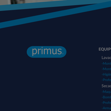
EQUIP
Lavad
-
Monta
-
Monta
-
Higié
-
Profe
Seca
-
Maqui
-
Bomb
-
Profe
-
Arma