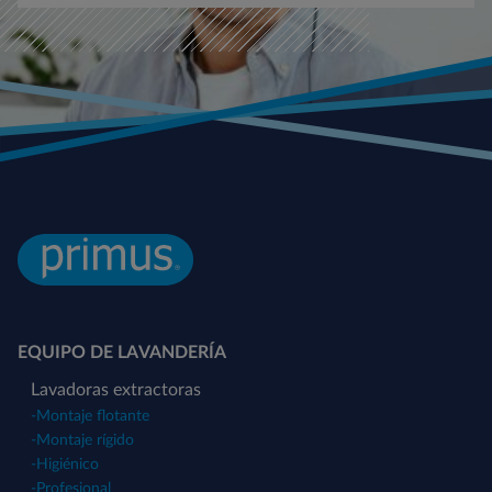
EQUIPO DE LAVANDERÍA
Lavadoras extractoras
-
Montaje flotante
-
Montaje rígido
-
Higiénico
-
Profesional