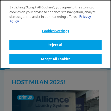
Saltar al contenido
By clicking “Accept All Cookies”, you agree to the storing of
ES
cookies on your device to enhance site navigation, analyze
site usage, and assist in our marketing efforts.
Privacy
Policy
Cookies Settings
DETALLE DE LA NOTICIA
Reject All
Accept All Cookies
HOST MILAN 2025!