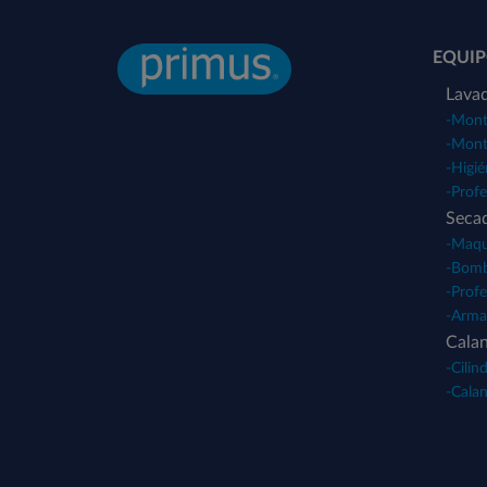
EQUIP
Lavad
-
Monta
-
Monta
-
Higié
-
Profe
Seca
-
Maqui
-
Bomb
-
Profe
-
Arma
Cala
-
Cilin
-
Calan