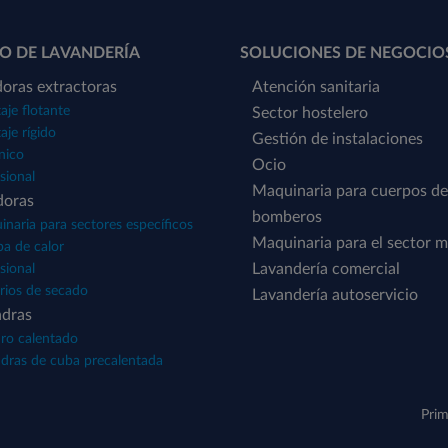
O DE LAVANDERÍA
SOLUCIONES DE NEGOCIO
oras extractoras
Atención sanitaria
je flotante
Sector hostelero
je rígido
Gestión de instalaciones
nico
Ocio
sional
Maquinaria para cuerpos de
doras
bomberos
naria para sectores específicos
Maquinaria para el sector m
a de calor
Lavandería comercial
sional
rios de secado
Lavandería autoservicio
ndras
dro calentado
dras de cuba precalentada
Prim