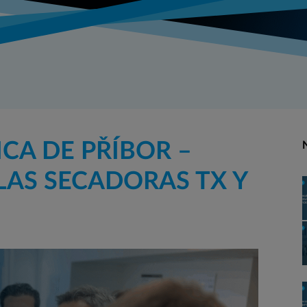
ICA DE PŘÍBOR –
AS SECADORAS TX Y