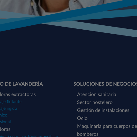
O DE LAVANDERÍA
SOLUCIONES DE NEGOCIO
oras extractoras
Atención sanitaria
je flotante
Sector hostelero
je rígido
Gestión de instalaciones
nico
Ocio
sional
Maquinaria para cuerpos de
doras
bomberos
naria para sectores específicos