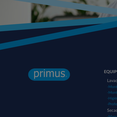
EQUIP
Lavad
-
Monta
-
Monta
-
Higié
-
Profe
Seca
-
Maqui