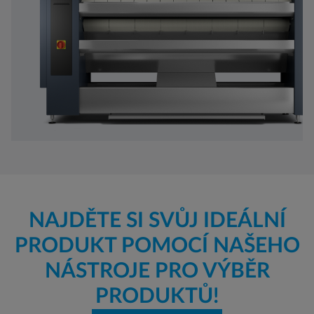
NAJDĚTE SI SVŮJ IDEÁLNÍ
PRODUKT POMOCÍ NAŠEHO
NÁSTROJE PRO VÝBĚR
PRODUKTŮ!