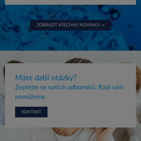
ZOBRAZIT VŠECHNY NOVINKY
Máte další otázky?
Zeptejte se našich odborníků. Rádi vám
pomůžeme.
KONTAKT