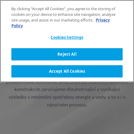
Přeskočit na obsah
By clicking “Accept All Cookies”, you agree to the storing of
CS
cookies on your device to enhance site navigation, analyze
site usage, and assist in our marketing efforts.
Privacy
Policy
Cookies Settings
PRIMUS LAUNDRY –
PROFESIONÁLNÍ
Reject All
PRÁDELENSKÉ ZAŘÍZENÍ
Accept All Cookies
Už přes sto let je společnost Primus známá svou prvotřídní
prádelenskou technikou. Díky chytrým řešením a odolným
konstrukcím zaručujeme dlouhotrvající a vynikající
výsledky s minimální spotřebou energie a vody, a to v i v
náročném provozu.