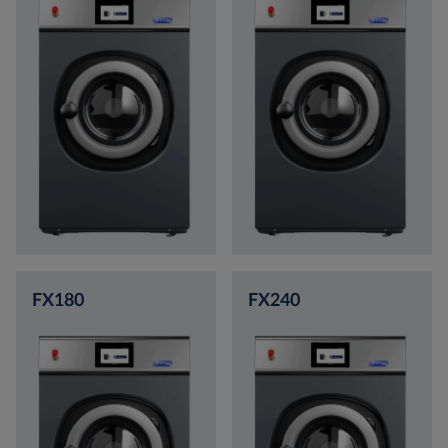
FX180
FX240