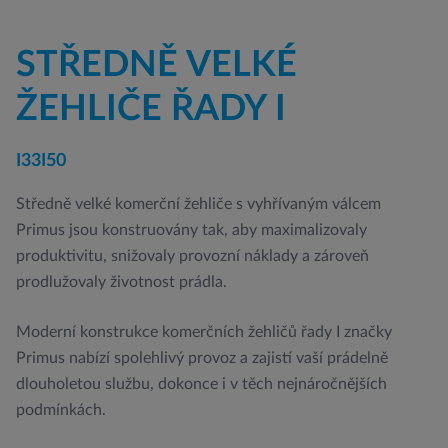
STŘEDNĚ VELKÉ
ŽEHLIČE ŘADY I
I33
I50
Středně velké komerční žehliče s vyhřívaným válcem
Primus jsou konstruovány tak, aby maximalizovaly
produktivitu, snižovaly provozní náklady a zároveň
prodlužovaly životnost prádla.
Moderní konstrukce komerčních žehličů řady I značky
Primus nabízí spolehlivý provoz a zajistí vaší prádelně
dlouholetou službu, dokonce i v těch nejnáročnějších
podmínkách.