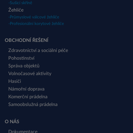
-
Sušicí skříně
Žehliče
-
Průmyslové válcové žehliče
-
Profesionální korytové žehliče
OBCHODNÍ ŘEŠENÍ
Zdravotnictví a sociální péče
Pohostinství
Správa objektů
Volnočasové aktivity
Hasiči
Námořní doprava
Komerční prádelna
Samoobslužná prádelna
O NÁS
Dokumentace