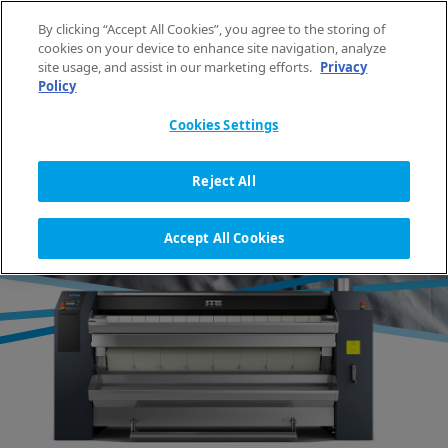
Přeskočit na obsah
By clicking “Accept All Cookies”, you agree to the storing of
CS
cookies on your device to enhance site navigation, analyze
site usage, and assist in our marketing efforts.
Privacy
Policy
DOMŮ
PRÁDELENSKÁ TECHNIKA
ŽEHLIČE
PRŮMYSLOVÉ VÁLCOVÉ ŽEHLIČE
STŘEDNĚ VELKÉ ŽEHLIČE ŘADY I
Cookies Settings
Reject All
ŽEHLIČE S VYHŘÍVANÝM
VÁLCEM
Accept All Cookies