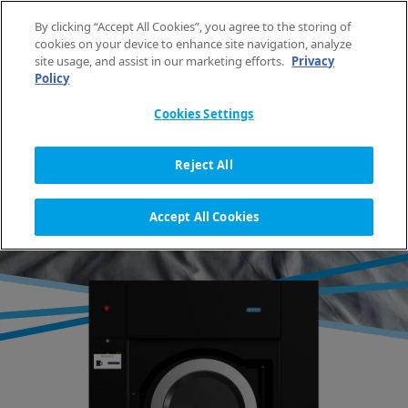
Vai al contenuto
By clicking “Accept All Cookies”, you agree to the storing of
IT
cookies on your device to enhance site navigation, analyze
site usage, and assist in our marketing efforts.
Privacy
Policy
HOME
MACCHINE PER LAVANDERIA
LAVATRICI CENTRIFUGANTI
LIBERA INSTALLAZIONE
GAMMA FX A GRANDEZZA MEDIA
Cookies Settings
Reject All
LAVATRICI A LIBERA
INSTALLAZIONE DI MEDIA
Accept All Cookies
GRANDEZZA