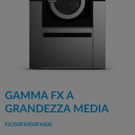
GAMMA FX A
GRANDEZZA MEDIA
FX350
FX450
FX600