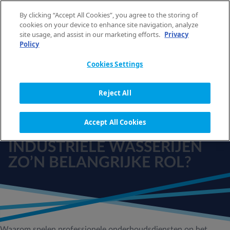
Spring naar de inhoud
By clicking “Accept All Cookies”, you agree to the storing of
NL
cookies on your device to enhance site navigation, analyze
site usage, and assist in our marketing efforts.
Privacy
Policy
Cookies Settings
WAAROM SPELEN
Reject All
PROFESSIONELE
ONDERHOUDSDIENSTEN OP
Accept All Cookies
HET GEBIED VAN
INDUSTRIËLE WASSERIJEN
ZO’N BELANGRIJKE ROL?
Waarom spelen professionele onderhoudsdiensten op het