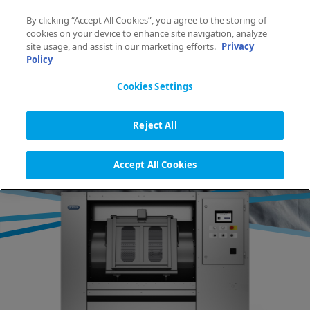
Spring naar de inhoud
By clicking “Accept All Cookies”, you agree to the storing of
NL
cookies on your device to enhance site navigation, analyze
site usage, and assist in our marketing efforts.
Privacy
Policy
HOME
WASAPPARATUUR
WASMACHINES
HYGIËNISCH
GROTE MB-WASMACHINES
Cookies Settings
Reject All
GROTE HYGIËNISCHE
WASMACHINES
Accept All Cookies