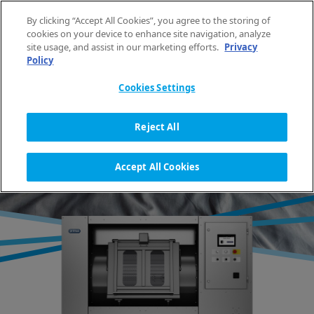
Aller au contenu
By clicking “Accept All Cookies”, you agree to the storing of
FR
cookies on your device to enhance site navigation, analyze
site usage, and assist in our marketing efforts.
Privacy
Policy
ACCUEIL
ÉQUIPEMENT
LAVEUSES-ESSOREUSES
ASEPTIQUE
GAMME MB GRANDE CAPACITÉ
Cookies Settings
Reject All
LAVEUSES-ESSOREUSES
ASEPTIQUES DE GRANDE
Accept All Cookies
CAPACITÉ