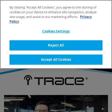
Vai al contenuto
By clicking “Accept All Cookies”, you agree to the storing of
IT
cookies on your device to enhance site navigation, analyze
site usage, and assist in our marketing efforts.
Privacy
Policy
HOME
TECNOLOGIA AL SERVIZIO DELLE LAVANDERIE
I-TRACE
Cookies Settings
I-TRACE
Reject All
Accept All Cookies