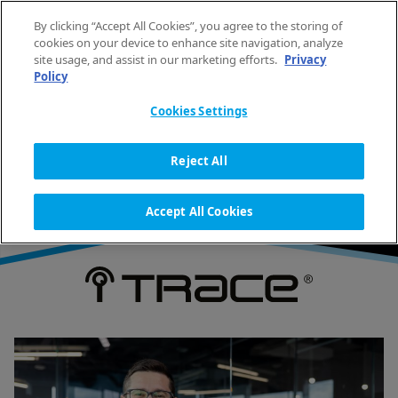
Saltar al contenido
By clicking “Accept All Cookies”, you agree to the storing of
ES
cookies on your device to enhance site navigation, analyze
site usage, and assist in our marketing efforts.
Privacy
Policy
INICIO
TECNOLOGÍA DE LAVANDERÍA
I-TRACE
Cookies Settings
I-TRACE
Reject All
Accept All Cookies