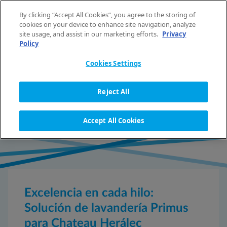
Saltar al contenido
By clicking “Accept All Cookies”, you agree to the storing of
ES
cookies on your device to enhance site navigation, analyze
site usage, and assist in our marketing efforts.
Privacy
Policy
INICIO
REFERENCIAS
EXCELENCIA EN CADA HILO: SOLUCIÓN DE LAVANDERÍA PRIMUS PARA CHATEAU
HERÁLEC
Cookies Settings
Reject All
DETALLE DE LA REFERENCIA
Accept All Cookies
Excelencia en cada hilo:
Solución de lavandería Primus
para Chateau Herálec