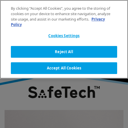
Saltar al contenido
By clicking “Accept All Cookies”, you agree to the storing of
ES
cookies on your device to enhance site navigation, analyze
site usage, and assist in our marketing efforts.
Privacy
Policy
INICIO
TECNOLOGÍA DE LAVANDERÍA
SAFETECH
Cookies Settings
SAFETECH
Reject All
Accept All Cookies