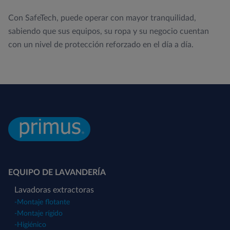
Con SafeTech, puede operar con mayor tranquilidad,
sabiendo que sus equipos, su ropa y su negocio cuentan
con un nivel de protección reforzado en el día a día.
EQUIPO DE LAVANDERÍA
Lavadoras extractoras
-
Montaje flotante
-
Montaje rígido
-
Higiénico