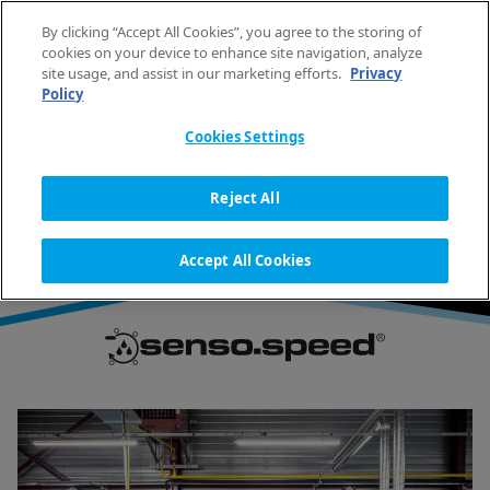
Saltar al contenido
By clicking “Accept All Cookies”, you agree to the storing of
ES
cookies on your device to enhance site navigation, analyze
site usage, and assist in our marketing efforts.
Privacy
Policy
INICIO
TECNOLOGÍA DE LAVANDERÍA
SENSOSPEED
Cookies Settings
SENSOSPEED
Reject All
Accept All Cookies