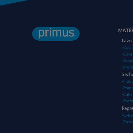
MATÉR
Lave
-
Cuve 
-
Cuve
-
Asep
-
Profe
Sécho
-
Indus
-
Pomp
-
Cabi
-
Profe
Repa
-
Cylin
-
Press