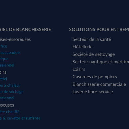
IEL DE BLANCHISSERIE
SOLUTIONS POUR ENTREP
uses-essoreuses
Secteur de la santé
fixe
Hôtellerie
 suspendue
Société de nettoyage
tique
Secteur nautique et mariti
ssionnel
Loisirs
irs
Casernes de pompiers
triel
Blanchisserie commerciale
e à chaleur
Laverie libre-service
ne de séchage
ssionnel
sseuses
dre chauffé
e & cuvette chauffante