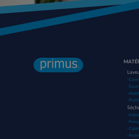
MATÉR
Lave
-
Cuve 
-
Cuve
-
Asep
-
Profe
Sécho
-
Indus
-
Pomp
-
Cabi
-
Profe