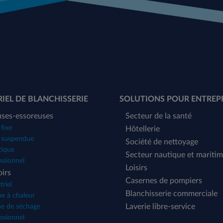
IEL DE BLANCHISSERIE
SOLUTIONS POUR ENTREP
uses-essoreuses
Secteur de la santé
fixe
Hôtellerie
 suspendue
Société de nettoyage
tique
Secteur nautique et mariti
ssionnel
Loisirs
irs
Casernes de pompiers
triel
Blanchisserie commerciale
e à chaleur
Laverie libre-service
ne de séchage
ssionnel