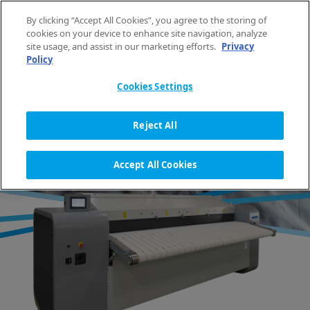
Aller au contenu
By clicking “Accept All Cookies”, you agree to the storing of
FR
cookies on your device to enhance site navigation, analyze
site usage, and assist in our marketing efforts.
Privacy
Policy
ACCUEIL
ÉQUIPEMENT
REPASSEUSES
PRESSE & CUVETTE CHAUFFANTE
GAMME ACL
Cookies Settings
Reject All
REPASSEUSES À CUVETTE
CHAUFFANTE
Accept All Cookies