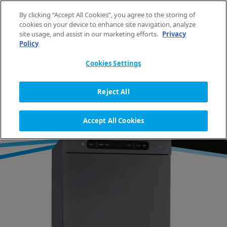
Aller au contenu
By clicking “Accept All Cookies”, you agree to the storing of
FR
cookies on your device to enhance site navigation, analyze
site usage, and assist in our marketing efforts.
Privacy
Policy
ACCUEIL
ÉQUIPEMENT
SÉCHOIRS
CABINE DE SÉCHAGE
CABINE DE SÉCHAGE DC
Cookies Settings
Reject All
CABINE DE SÉCHAGE
Accept All Cookies