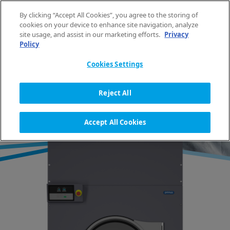
Aller au contenu
By clicking “Accept All Cookies”, you agree to the storing of
FR
cookies on your device to enhance site navigation, analyze
site usage, and assist in our marketing efforts.
Privacy
Policy
ACCUEIL
ÉQUIPEMENT
SÉCHOIRS
INDUSTRIEL
GAMME GRANDE CAPACITÉ DX
Cookies Settings
Reject All
SÉCHOIRS INDUSTRIELS
Accept All Cookies