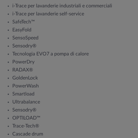
i-Trace per lavanderie industriali e commerciali
i-Trace per lavanderie self-service
SafeTech™
EasyFold
SensoSpeed
Sensodry®
Tecnologia EVO7 a pompa di calore
PowerDry
RADAX®
GoldenLock
PowerWash
Smartload
Ultrabalance
Sensodry®
OPTILOAD™
Trace-Tech®
Cascade drum