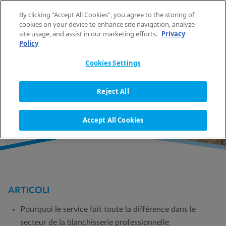
Vai al contenuto
By clicking “Accept All Cookies”, you agree to the storing of
IT
cookies on your device to enhance site navigation, analyze
site usage, and assist in our marketing efforts.
Privacy
Policy
HOME
SITEMAP
Cookies Settings
SITEMAP
Reject All
Accept All Cookies
ARTICOLI
Pourquoi le service fait toute la différence dans le
secteur de la blanchisserie professionnelle