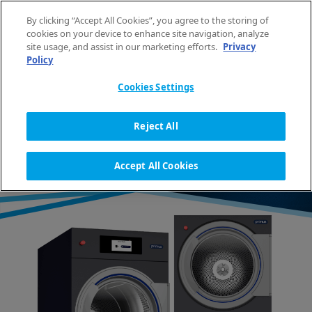
Saltar al contenido
By clicking “Accept All Cookies”, you agree to the storing of
ES
cookies on your device to enhance site navigation, analyze
site usage, and assist in our marketing efforts.
Privacy
Policy
INICIO
EQUIPAMIENTO PARA LAVANDERÍA
SECADORAS
MAQUINARIA PARA SECTORES ESPECÍFICOS
GAMA TX
Cookies Settings
Reject All
SECADORAS COMERCIALES
Accept All Cookies