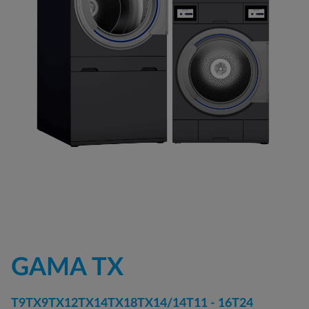
GAMA TX
T9
TX9
TX12
TX14
TX18
TX14/14
T11 - 16
T24