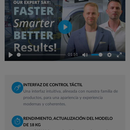
Play
01:51
Play
Mute
Settings
Ente
fulls
INTERFAZ DE CONTROL TÁCTIL
Una interfaz intuitiva, alineada con nuestra familia de
productos, para una apariencia y experiencia
modernas y coherentes.
RENDIMIENTO, ACTUALIZACIÓN DEL MODELO
DE 18 KG