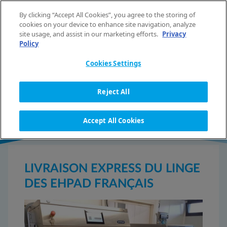
Aller au contenu
By clicking “Accept All Cookies”, you agree to the storing of
FR
cookies on your device to enhance site navigation, analyze
site usage, and assist in our marketing efforts.
Privacy
Policy
Cookies Settings
DÉTAIL DE L'ACTUALITÉ
Reject All
Accept All Cookies
LIVRAISON EXPRESS DU LINGE
DES EHPAD FRANÇAIS